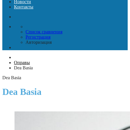
Новости
Контакты
Список сравнения
Регистрация
Авторизация
Оправы
Dea Basia
Dea Basia
Dea Basia